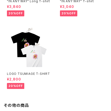
"IN ANY WAY" Long T-shirt
"IN ANY WAY" T-shirt
¥3,840
¥3,040
20%OFF
20%OFF
LOGO TSUMIAGE T-SHIRT
¥2,800
20%OFF
その他の商品