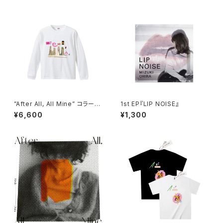
”After All, All Mine” コラージ
1st EP『LIP NOISE』
ュ ロンT ( 10種類× 5サイズ )
¥6,600
¥1,300