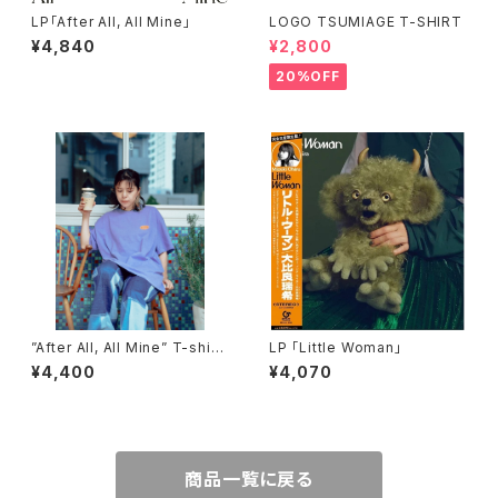
LP「After All, All Mine」
LOGO TSUMIAGE T-SHIRT
¥4,840
¥2,800
20%OFF
”After All, All Mine” T-shirt
LP 「Little Woman」
s
¥4,400
¥4,070
商品一覧に戻る