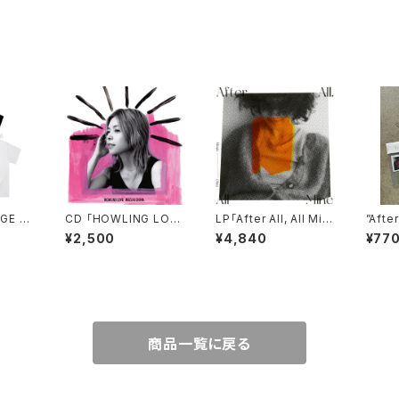
GE T
CD 「HOWLING LOV
LP「After All, All Min
”After
E」
e」
ステッ
¥2,500
¥4,840
¥77
商品一覧に戻る