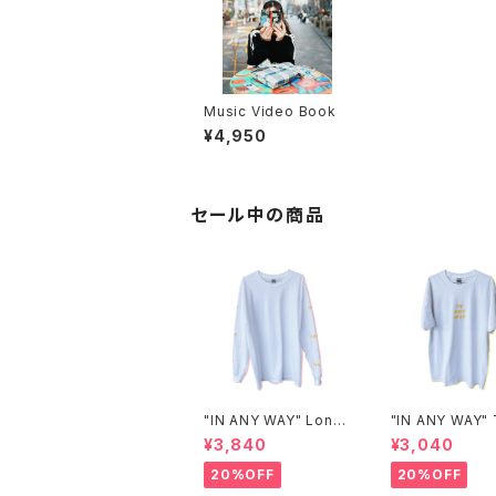
Music Video Book
¥4,950
セール中の商品
"IN ANY WAY" Long
"IN ANY WAY" 
T-shirt
t
¥3,840
¥3,040
20%OFF
20%OFF