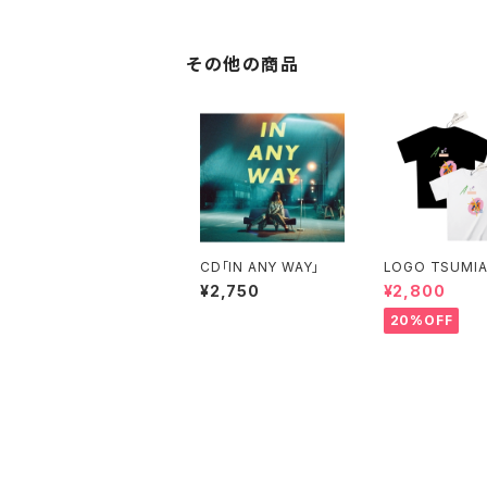
その他の商品
CD「IN ANY WAY」
LOGO TSUMIA
-SHIRT
¥2,750
¥2,800
20%OFF