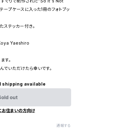
ぐりで制作された"So It's Not
セットテープケースに入った1冊のフォトブッ
たステッカー付き。
Koya Yaeshiro
ます。
んでいただけたら幸いです。
l shipping available
Sold out
にお住まいの方向け
通報する