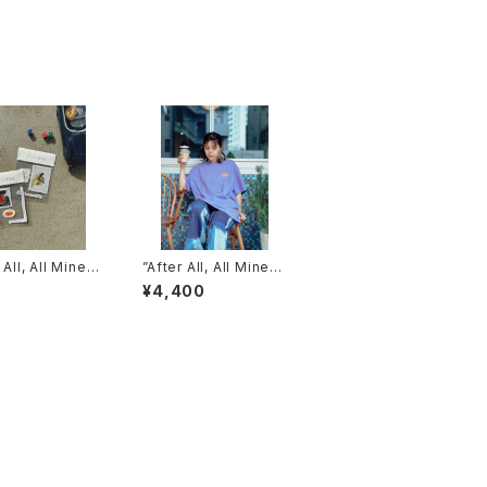
 All, All Mine”
”After All, All Mine”
カー
T-shirts
0
¥4,400