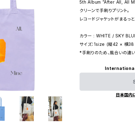
5th Album ”After All
クリーンで手刷りプリント。
レコードジャケットがまるっと
カラー : WHITE / SKY BLU
サイズ：1size (縦42 × 横3
*手刷りのため、風合いの違
Internationa
日本国内