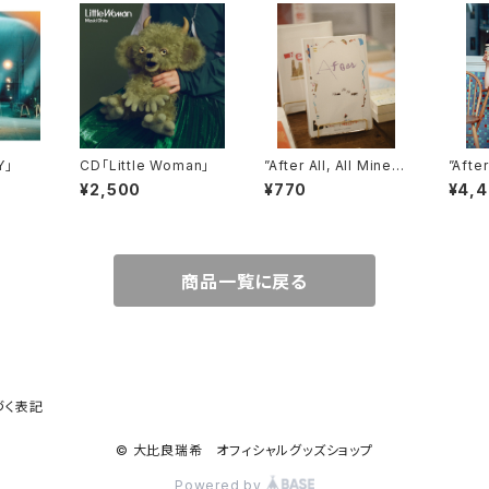
Y」
CD「Little Woman」
”After All, All Mine”
”After
コラージュ ポストカード
T-shi
¥2,500
¥770
¥4,
商品一覧に戻る
づく表記
© 大比良瑞希 オフィシャルグッズショップ
Powered by