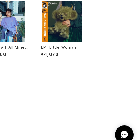
 All, All Mine”
LP 「Little Woman」
rts
400
¥4,070