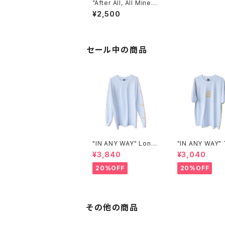
”After All, All Mine”
トートバッグ
¥2,500
セール中の商品
"IN ANY WAY" Long
"IN ANY WAY" 
T-shirt
t
¥3,840
¥3,040
20%OFF
20%OFF
その他の商品