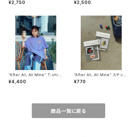
¥2,750
¥2,500
”After All, All Mine” T-shirt
”After All, All Mine” ステッカ
s
ー
¥4,400
¥770
商品一覧に戻る