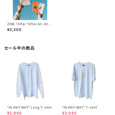
ZINE 「After "After All, All M
ine"」(選べるmini ZINEつき)
¥3,300
セール中の商品
"IN ANY WAY" Long T-shirt
"IN ANY WAY" T-shirt
¥3,840
¥3,040