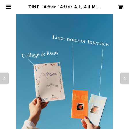
ZINE 「After "After All, All Min
e"」(選べるmini ZINEつき) | 大比
良瑞希 オフィシャルグッズショップ